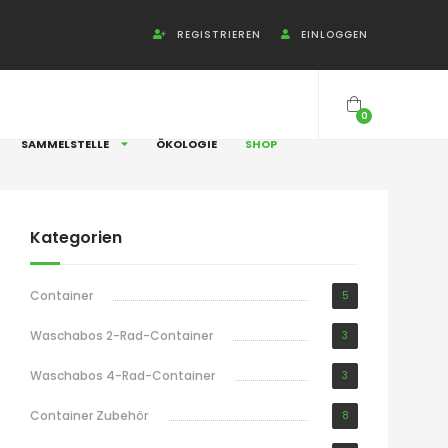
REGISTRIEREN
EINLOGGEN
0
SAMMELSTELLE
ÖKOLOGIE
SHOP
Kategorien
Container
5
Waschabos 2-Rad-Container
3
Waschabos 4-Rad-Container
3
Container Zubehör
8