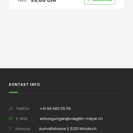
99,00 CHF
PREIS:
WARENKORB
KONTAKT INFO
Telefon:
+41 56 460 05 55
E-Mail:
entsorgungen@voegtlin-meyer.ch
Adresse:
Aumattstrasse 2, 5210 Windisch