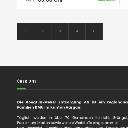
89,00 CHF
PREIS:
WARENKORB
1
2
3
4
ÜBER UNS
Die Voegtlin-Meyer Entsorgung AG ist ein regionales
Familien KMU im Kanton Aargau.
Täglich werden in über 70 Gemeinden Kehricht, Grüngut,
Papier- und Karton sowie weitere Wertstoffe eingesammelt
und verwertet. Zuverlässigkeit, Innovation und Freude sind