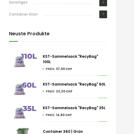
Sonstiges
0
Container Grün
4
Neuste Produkte
KST-Sammelsack "RecyBag"
100L
PREIS:
37,00 CHF
KST-Sammelsack "RecyBag" 60L
PREIS:
22,20 CHF
KST-Sammelsack "RecyBag" 35L
PREIS:
14,80 CHF
Container 360 | Grün